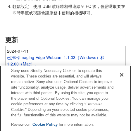
輕鬆設定：使用 USB 纜線將相機連線至 PC 後，僅需選取要在
即時串流或視訊會議服務中使用的相機即可。
更新
2024-07-11
已推出Imaging Edge Webcam 1.1.03（Windows）和
1.2.00（Mac）。
Sony uses Strictly Necessary Cookies to operate this
2022-06-29
website. These cookies are essential, and will always
已推出 Imaging Edge Webcam 1.1.02 (Windows)。
remain active. Sony also uses Optional Cookies to improve
2021-12-16
site functionality, analyze usage, deliver advertisements and
interact with third parties. By using this site, you agree to
已推出 Imaging Edge Webcam 1.1.00 (Mac)。
本網站上發佈的產品或服務名稱為其各自公司的商標或註冊商
the placement of Optional Cookies. You can manage your
2021-09-09
cookie preferences at any time by clicking
"Customize
標。然而，™或®標記可能並未在本網站的所有情況下皆使用。
已推出 Imaging Edge Webcam 1.1.01 (Windows)。
Cookies."
Depending on your selected cookie preferences,
the full functionality of this website may not be available.
2020-10-15
已推出 Imaging Edge Webcam 1.1.00 (Windows)。
Review our
Cookie Policy
for more information.
使用Webcam之後長寬比依舊設定為16:9的問題已修正。