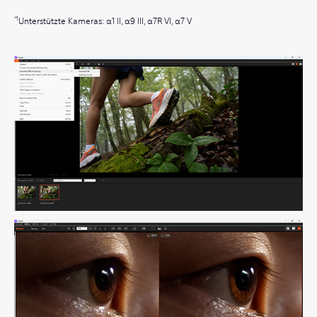
Unterstützte Kameras: α1 II, α9 III, α7R VI, α7 V