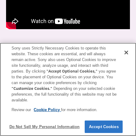
Sony uses Strictly Necessary Cookies to operate this
website. These cookies are essential, and will always
remain active. Sony also uses Optional Cookies to improve
site functionality, analyze usage, and interact with third
Unterstützung der Produktion durch
"Accept Optional Cookies,"
parties. By clicking
you agree
to the placement of Optional Cookies on your device. You
Ersteller, die Remote-Aufnahme und
can manage your cookie preferences by clicking
RAW-Entwicklung benutzen
"Customize Cookies."
Depending on your selected cookie
preferences, the full functionality of this website may not be
available.
Review our
Cookie Policy
for more information.
Windows
Do Not Sell My Personal Information
Accept Cookies