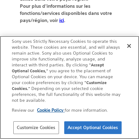
Pour plus d'informations sur les
fonctions/services disponibles dans votre
pays/région, voir
ici
.
Sony uses Strictly Necessary Cookies to operate this
website. These cookies are essential, and will always
remain active. Sony also uses Optional Cookies to
improve site functionality, analyze usage, and
interact with third parties. By clicking
"Accept
Optional Cookies,"
you agree to the placement of
Optional Cookies on your device. You can manage
your cookie preferences by clicking
"Customize
Cookies."
Depending on your selected cookie
preferences, the full functionality of this website may
Français
not be available.
Review our
Cookie Policy
for more information.
Conditions d'utilisation (Compte)
Conditions d'utilisation (Creators' Cloud)
Politique de confidentialité (Compte)
Politique de confidentialité (Creators' Cloud)
Marques commerciales et droits d'auteur
Licences à code source ouvert
Liens vers des sites autres que Sony
Customize Cookies
Politique relative aux cookies
Accept Optional Cookies
Nous contacter
Copyright 2023 Sony Corporation